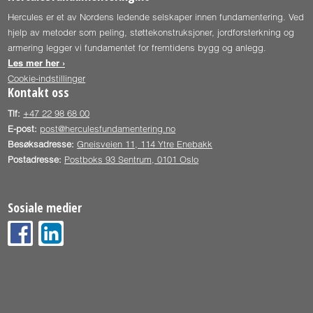
Hercules er et av Nordens ledende selskaper innen fundamentering. Ved
hjelp av metoder som peling, støttekonstruksjoner, jordforsterkning og
armering legger vi fundamentet for fremtidens bygg og anlegg.
Les mer her ›
Cookie-indstillinger
Kontakt oss
Tlf:
+47 22 98 68 00
E-post:
post@herculesfundamentering.no
Besøksadresse:
Gneisveien 11, 114 Ytre Enebakk
Postadresse:
Postboks 93 Sentrum, 0101 Oslo
Sosiale medier