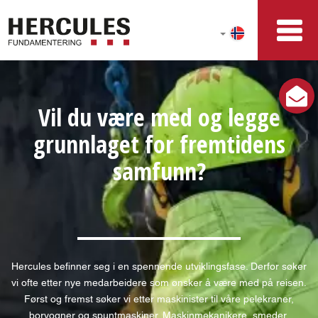
Vil du være med og legge
grunnlaget for fremtidens
samfunn?
Hercules befinner seg i en spennende utviklingsfase. Derfor søker
vi ofte etter nye medarbeidere som ønsker å være med på reisen.
Først og fremst søker vi etter maskinister til våre pelekraner,
borvogner og spuntmaskiner. Maskinmekanikere, smeder,