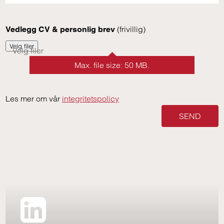
(frivillig)
Vedlegg CV & personlig brev
Velg filer
Velg filer
Max. file size: 50 MB.
Les mer om vår
integritetspolicy
SEND