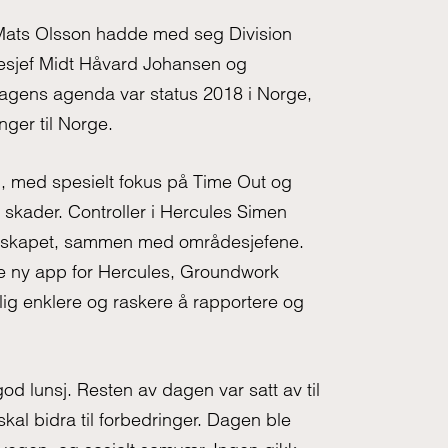
Mats Olsson hadde med seg Division
esjef Midt Håvard Johansen og
dagens agenda var status 2018 i Norge,
nger til Norge.
m, med spesielt fokus på Time Out og
g skader. Controller i Hercules Simen
elskapet, sammen med områdesjefene.
 ny app for Hercules, Groundwork
elig enklere og raskere å rapportere og
od lunsj. Resten av dagen var satt av til
kal bidra til forbedringer. Dagen ble