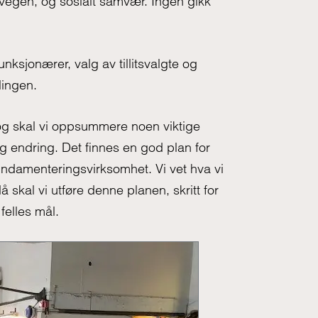
ssvegen, og sosialt samvær. Ingen gikk
nksjonærer, valg av tillitsvalgte og
lingen.
 og skal vi oppsummere noen viktige
og endring. Det finnes en god plan for
undamenteringsvirksomhet. Vi vet hva vi
å skal vi utføre denne planen, skritt for
 felles mål.