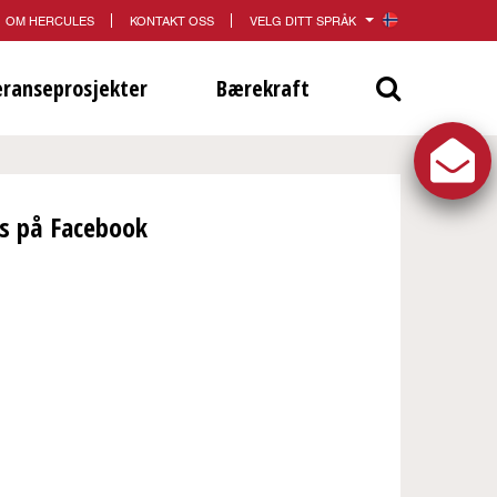
OM HERCULES
KONTAKT OSS
VELG DITT SPRÅK
eranseprosjekter
Bærekraft
es på Facebook
acebook får du
ateringer fra
jektene våre, klikk
for å følge oss!