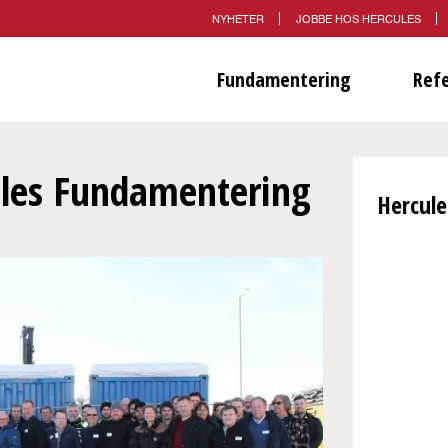
NYHETER
JOBBE HOS HERCULES
Fundamentering
Ref
ules Fundamentering
Hercul
På F
oppd
pros
her 